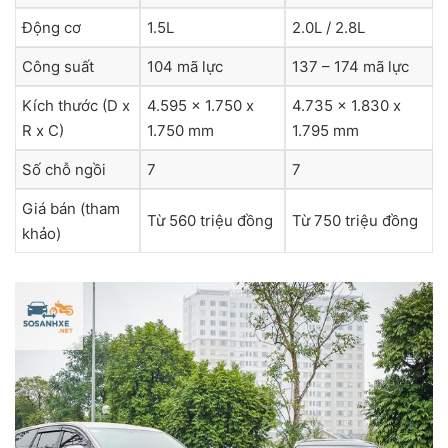
Động cơ
1.5L
2.0L / 2.8L
Công suất
104 mã lực
137 – 174 mã lực
Kích thước (D x
4.595 x 1.750 x
4.735 x 1.830 x
R x C)
1.750 mm
1.795 mm
Số chỗ ngồi
7
7
Giá bán (tham
Từ 560 triệu đồng
Từ 750 triệu đồng
khảo)