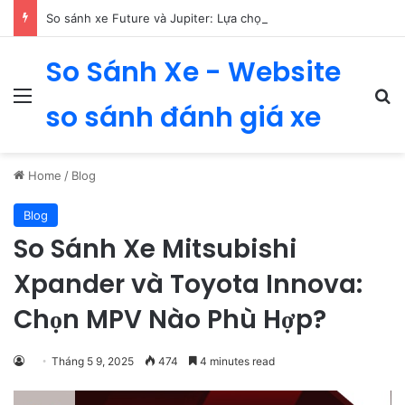
So sánh xe Future và Jupiter: Lựa chọn xe số phù hợp nhất
So Sánh Xe - Website
Menu
Se
so sánh đánh giá xe
Home
/
Blog
Blog
So Sánh Xe Mitsubishi
Xpander và Toyota Innova:
Chọn MPV Nào Phù Hợp?
Tháng 5 9, 2025
474
4 minutes read