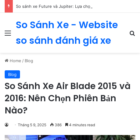
So sánh xe Future và Jupiter: Lựa chọn xe số phù hợp nhất
So Sánh Xe - Website
Menu
Se
so sánh đánh giá xe
Home
/
Blog
Blog
So Sánh Xe Air Blade 2015 và
2016: Nên Chọn Phiên Bản
Nào?
Tháng 5 9, 2025
386
4 minutes read